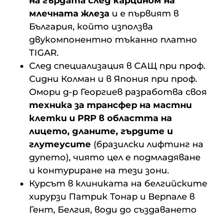
на гърдата след карцином на
млечната жлеза
и е първият в
България, който използва
двукомпонентно тъканно платно
TIGAR.
След специализация в САЩ при проф.
Сидни Колман и в Япония при проф.
Омори д-р Георгиев разработва своя
техника за трансфер на мастни
клетки и PRP в областта на
лицето, дланите, гърдите и
глутеусите
(бразилски лифтинг на
дупето), чиято цел е подмладяване
и контуриране на тези зони.
Курсът в клиниката на белгийските
хирурзи Патрик Тонар и Верпале в
Гент, Белгия, води до създаването