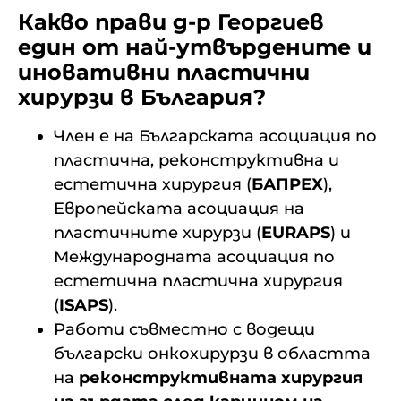
Какво прави д-р Георгиев
един от най-утвърдените и
иновативни пластични
хирурзи в България?
Член е на Българската асоциация по
пластична, реконструктивна и
естетична хирургия (
БАПРЕХ
),
Европейската асоциация на
пластичните хирурзи (
EURAPS
) и
Международната асоциация по
естетична пластична хирургия
(
ISAPS
).
Работи съвместно с водещи
български онкохирурзи в областта
на
реконструктивната хирургия