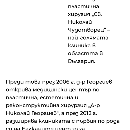
пластична
хиругия „Св.
Николай
Чудотворец“ –
най-голямата
клиника в
областта в
България.
Преди това през 2006 г. д-р Георгиев
открива медицински център по
пластична, естетична и
реконструктивна хирургия „Д-р
Николай Георгиев“, а през 2012 г.
разширява клиниката с първия по рода
си на Балканите център за