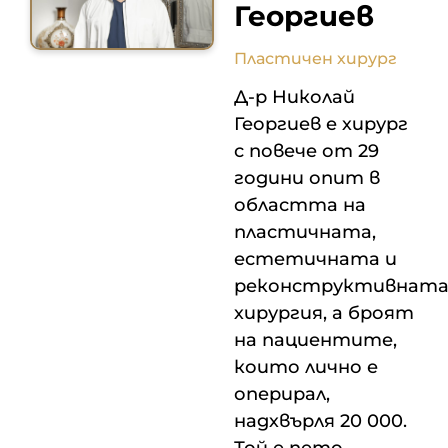
Георгиев
Пластичен хирург
Д-р Николай
Георгиев е хирург
с повече от 29
години опит в
областта на
пластичната,
естетичната и
реконструктивнат
хирургия, а броят
на пациентите,
които лично е
оперирал,
надхвърля 20 000.
Той е пето