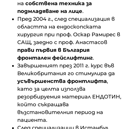
на
собствена техника за
подмладяване на лице
.
Пред 2004 г., след специализация в
областта на ендоскопската
хирургия при проф. Оскар Рамирес в
САЩ, заедно с проф. Анастасов
прави първия в България
фронтален фейслифтинг
.
Завършеният през 2011 г. курс във
Великобритания го стимулира да
усъвършенства фронтлифта
,
като за целта използва
резорбируемия материал ЕНДОТИН,
който съкращава
възстановителния период на
пациента.
След специализации в Истанбул