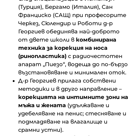
(Турция), Бергамо (Италия), Сан
Франциско (САЩ) при професорите
Черкез, Сюлендир и Роботи д-р
Георгиев обединява най-доброто
от двете школи в
комбинирана
техника за корекция на носа
(ринопластика)
с радиочестотен
апарат „Пиезо“, водеща до по-бързо
възстановяване и минимален оток.
Д-р Георгиев прилага собствени
методики и в друго направление –
корекцията на интимните зони на
мъжа и жената
(удължаване и
удебеляване на пенис; стесняване и
подмладяване на влагалище и
срамни устни).