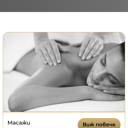
Масажи
Виж повече