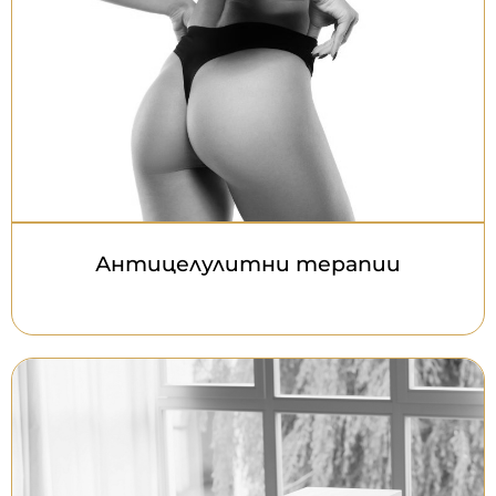
Антицелулитни терапии