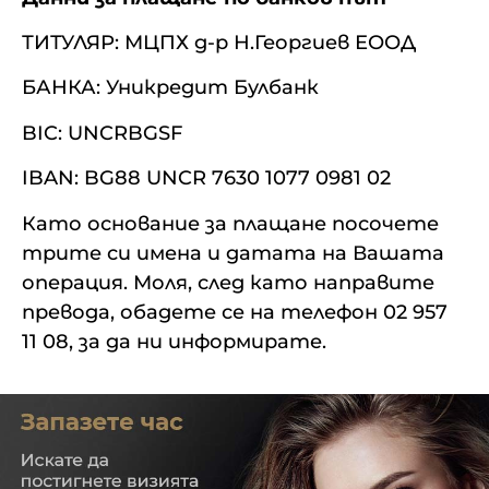
ТИТУЛЯР: МЦПХ д-р Н.Георгиев ЕООД
БАНКА: Уникредит Булбанк
BIC: UNCRBGSF
IBAN: BG88 UNCR 7630 1077 0981 02
Като основание за плащане посочете
трите си имена и датата на Вашата
операция. Моля, след като направите
превода, обадете се на телефон 02 957
11 08, за да ни информирате.