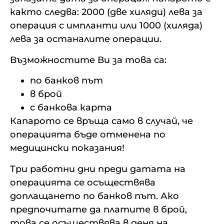
както следва: 2000 (две хиляди) лева за
операция с импланти или 1000 (хиляда)
лева за останалите операции.
Възможностите Ви за това са:
по банков път
в брой
с банкова карта
Капарото се връща само в случай, че
операцията бъде отменена по
медицински показания!
Три работни дни преди датата на
операцията се осъществява
доплащането по банков път. Ако
предпочитате да платите в брой,
това се осъществява в деня на