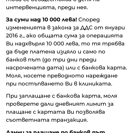
интервенцията, преди нея.
За суми над 10 000 лева!
Според
измененията в закона за ДДС от януари
2016 г., ако общата сума за операцията
Ви надхвърля 10 000 лева, то тя трябва
да бъде платена изцяло и само по
банков път (до три дни преди
насрочената дата) или с банкова карта.
Моля, носете преводното нареждане
при постъпването Ви в клиниката.
При заплащане с банкова карта, моля
проверете дали дневният лимит за
плащане с картата Ви позволява
съответната транзакция.
Данни за плащане по банков път