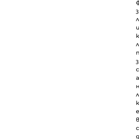
з
л
с