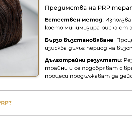
Предимства на PRP тера
Естествен метод
: Използв
което минимизира риска от а
Бързо възстановяване
: Про
изисква дълъг период на възс
Дълготрайни резултати
: Р
трайни и се подобряват с в
процеси продължават да дей
PRP?