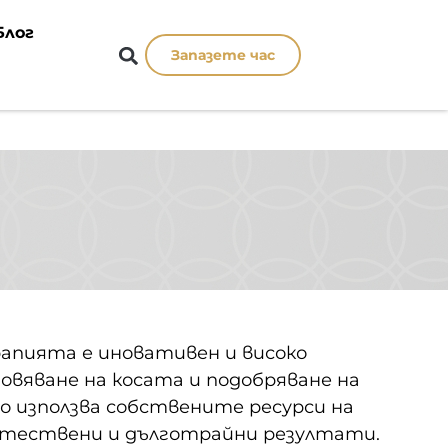
Блог
Запазете час
рапията е иновативен и високо
вяване на косата и подобряване на
о използва собствените ресурси на
естествени и дълготрайни резултати.