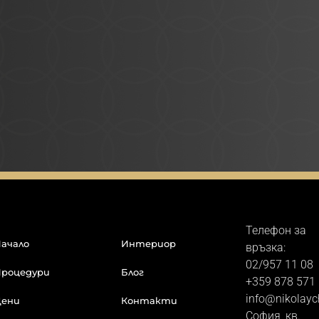
Телефон за
ачало
Интериор
връзка:
02/957 11 08
роцедури
Блог
+359 878 571
info@nikolayc
Цени
Контакти
София, кв.