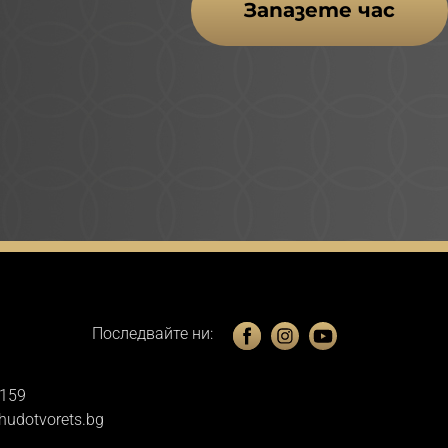
Запазете час
Последвайте ни:
 159
hudotvorets.bg