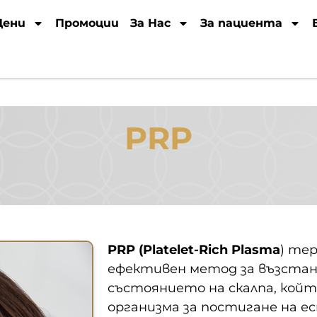
Цени
Промоции
За Нас
За пациента
PRP
PRP (Platelet-Rich Plasma
) те
ефективен метод за възстано
състоянието на скалпа, койт
организма за постигане на 