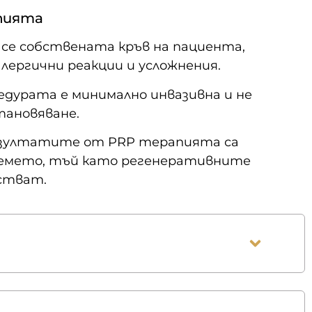
пията
а се собствената кръв на пациента,
лергични реакции и усложнения.
цедурата е минимално инвазивна и не
тановяване.
езултатите от PRP терапията са
ремето, тъй като регенеративните
стват.