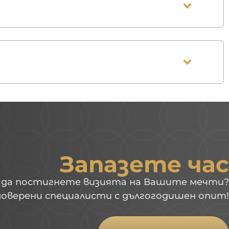
Запазете час
 да постигнете визията на Вашите мечти?
оверени специалисти с дългогодишен опит!