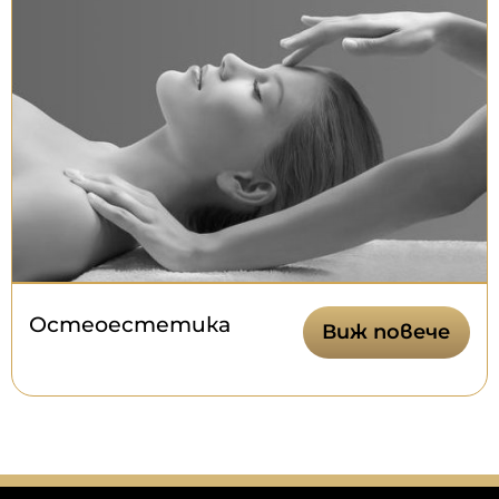
Остеоестетика
Виж повече