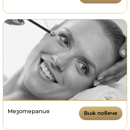
Мезотерапия
Виж повече