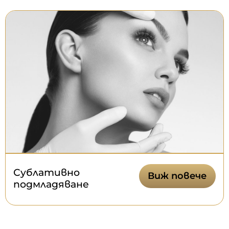
Сублативно
Виж повече
подмладяване