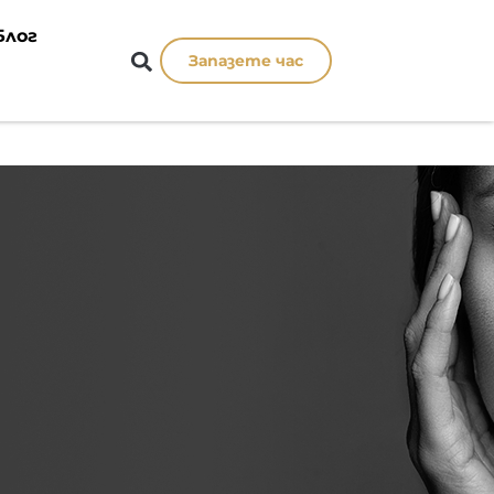
Блог
Запазете час