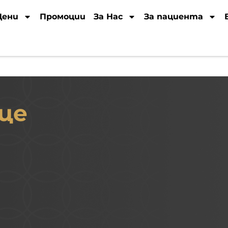
Цени
Промоции
За Нас
За пациента
це