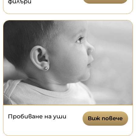
филъри
Пробиване на уши
Виж повече