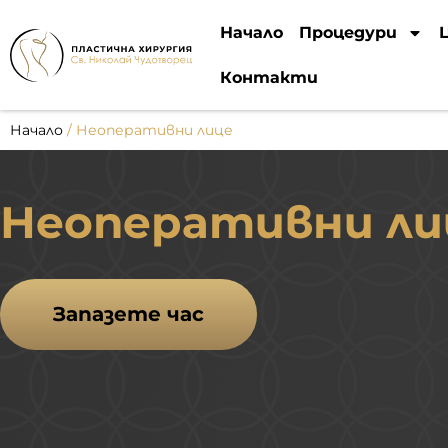
Начало
Процедури
Контакти
Начало
/
Неоперативни лице
Неоперативни ли
Запазете час