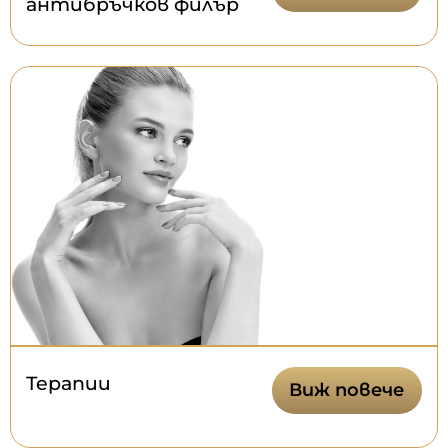
антибръчков филър
Терапии
Виж повече