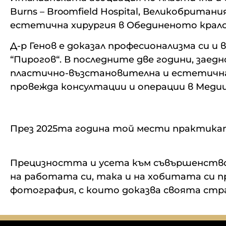
Burns – Broomfield Hospital, Великобрита
естетична хирургия в Обединеното крал
Д-р Генов е доказал професионализма си и
“Пирогов“. В последните две години, заед
пластично-възстановителна и естетична х
провежда консултации и операции в Медиц
През 2025та година той мести практика
Прецизността и усета към съвършенство с
на работата си, така и на хобитата си п
фотография, с които доказва своята стр