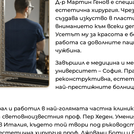
Д-р Мартин Генов е спец
естетична хирургия. Чре
създава изкуство в пласт
вниманието към всеки дет
Усетът му за красота е 
работа са доволните пац
чужбина.
Завършил е медицина и м
университет – София. Пр
реконструктивна, естети
най-престижните болници
л и работил в най-голямата частна клиника 
световноизвестния проф. Пер Хеден. Умения
lla в Италия, където той твори под ръково
етична хирургия проф. Джовани Боти и в St. 