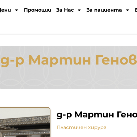
Цени
Промоции
За Нас
За пациента
д-р Мартин Генов
д-р Мартин Ген
Пластичен хирург