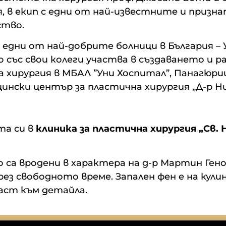
ния, в екип с едни от най-известните и при
ство.
 в едни от най-добрите болници в България 
но със свои колеги участва в създаването 
ирургия в МБАЛ ”Уни Хоспитал”, Панагюрище
ински център за пластична хирургия „Д-р Ни
та си в
клиника за пластична хирургия „Св.
а вродени в характера на д-р Мартин Генов
рез свободното време. Запален фен е на кул
аст към детайла.