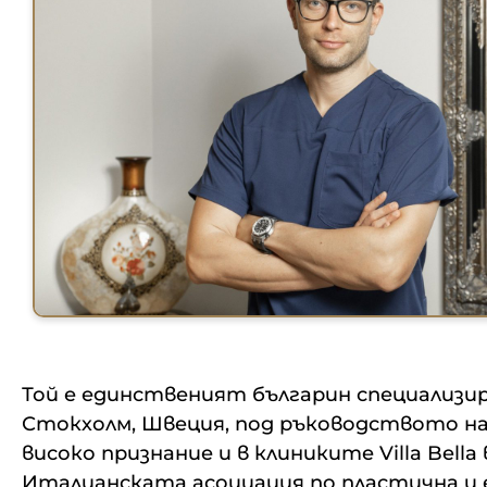
Той е единственият българин специализира
Стокхолм, Швеция, под ръководството на 
високо признание и в клиниките Villa Be
Италианската асоциация по пластична и ест