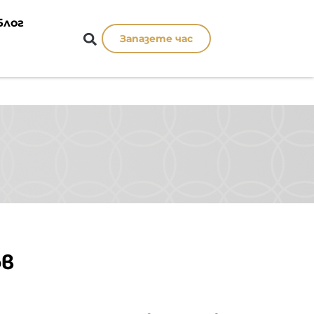
Блог
Запазете час
ов