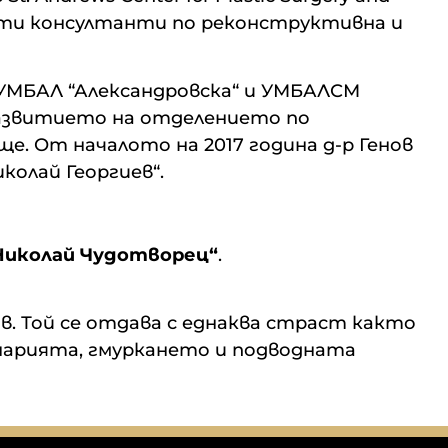
знати консултанти по реконструктивна и
– УМБАЛ “Александровска“ и УМБАЛСМ
и развитието на отделението по
. От началото на 2017 година д-р Генов
колай Георгиев“.
 Николай Чудотворец“
.
. Той се отдава с еднаква страст както
инарията, гмуркането и подводната