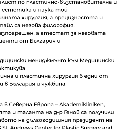
иалист по пластично-възстановителна и
з естетика и наука той
ичната хирургия, а прецизността и
айл са негова философия.
безпогрешен, a атестат за неговата
иенти от България и
едицински мениджмънт към Медицински
актикува
чна и пластична хирургия в едни от
 в България и чужбина.
в Северна Европа – Akademikliniken,
та и таланта на д-р Генов са получили
дството на дългогодишния президент на
Andrews Center for Plastic Surgery and