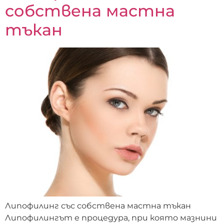
собствена мастна
тъкан
Липофилинг със собствена мастна тъкан
Липофилингът е процедура, при която мазнини