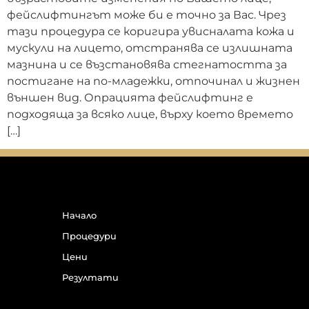
фейслифтингът може би е точно за Вас. Чрез
тази процедура се коригира увисналата кожа и
мускули на лицето, отстранява се излишната
мазнина и се възстановява стегнатостта за
постигане на по-младежки, отпочинал и жизнен
външен вид. Опрацията фейслифтинг е
подходяща за всяко лице, върху което времето
[…]
Начало
Процедури
Цени
Резултати