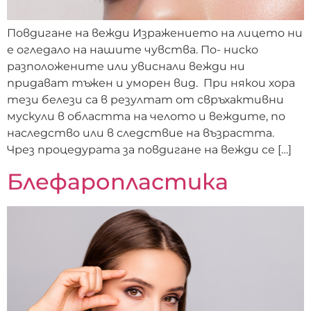
Повдигане на вежди Изражението на лицето ни
е огледало на нашите чувства. По- ниско
разположените или увиснали вежди ни
придават тъжен и уморен вид. При някои хора
тези белези са в резултат от свръхактивни
мускули в областта на челото и веждите, по
наследство или в следствие на възрастта.
Чрез процедурата за повдигане на вежди се […]
Блефаропластика