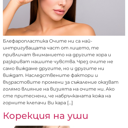
Блефаропластика Очите ни са най-
интригуващата част от лицето, те
привличат вниманието на другите хора и
разкриват нашите чувства. Чрез очите не
само виждаме другите, но и другите ни
виждат. Наследствените фактори и
възрастовите промени за съжаление оказват
голямо влияние на визията на очите ни. Ако
сте притеснени, че набръчканата кожа на
горните клепачи Ви кара […]
Корекция на уши