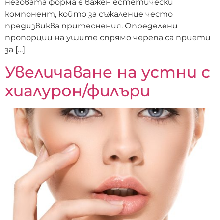
неговата форма е важен естетически
компонент, който за съжаление често
предизвиква притеснения. Определени
пропорции на ушите спрямо черепа са приети
за […]
Увеличаване на устни с
хиалурон/филъри