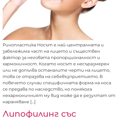
Ринопластика Носът е най-централната и
забележима част на лицето и съществен
фактор за неговата пропорционалност и
хармоничност. Когато носът е несъразмерен
или не допълва останалите черти на лицето,
това се отразява на себевъзприятието. В
повечето случаи специфичната форма на носа
се предава по наследство, но понякога
нехармоничният му вид може да е резултат от
нараняване […]
Липофилинг със