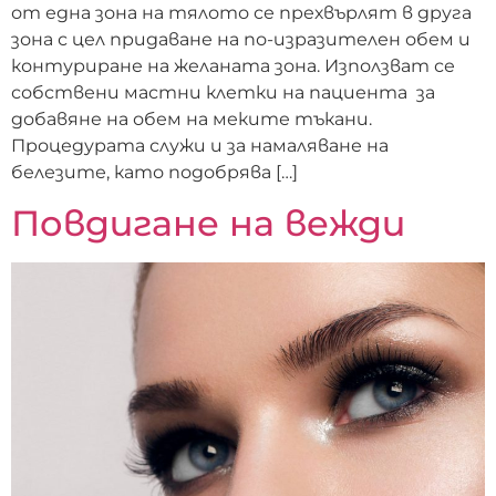
от една зона на тялото се прехвърлят в друга
зона с цел придаване на по-изразителен обем и
контуриране на желаната зона. Използват се
собствени мастни клетки на пациента за
добавяне на обем на меките тъкани.
Процедурата служи и за намаляване на
белезите, като подобрява […]
Повдигане на вежди