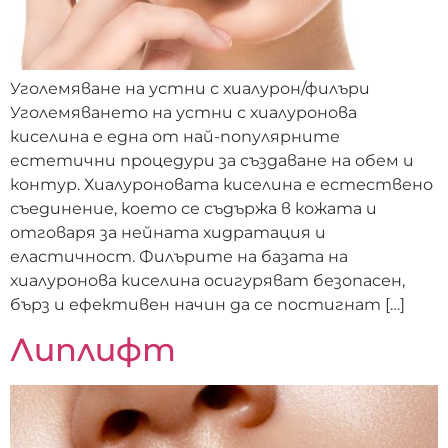
Уголемяване на устни с хиалурон/филъри
Уголемяването на устни с хиалуронова
киселина е една от най-популярните
естетични процедури за създаване на обем и
контур. Хиалуроновата киселина е естествено
съединение, което се съдържа в кожата и
отговаря за нейната хидратация и
еластичност. Филърите на базата на
хиалуронова киселина осигуряват безопасен,
бърз и ефективен начин да се постигнат […]
Липлифт