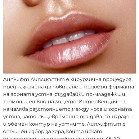
Липлифт Липлифтът е хирургична процедура,
предназначена да повдигне и подобри формата
на горната устна, създавайки по-младежки и
хармоничен вид на лицето. Интервенцията
намалява разстоянието между носа и горната
устна, като същевременно придава по-изразен
и обемен контур на устните. Липлифтът е
отличен избор за хора, които искат
дълготраен и естествен резултат. 45-60