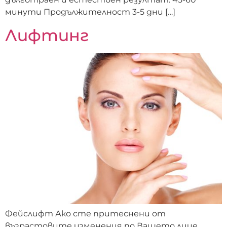
минути Продължителност 3-5 дни […]
Лифтинг
Фейслифт Ако сте притеснени от
възрастовите изменения по Вашето лице,