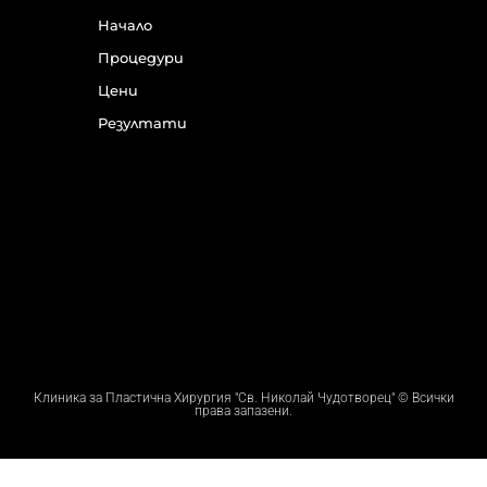
Начало
Процедури
Цени
Резултати
Клиника за Пластична Хирургия "Св. Николай Чудотворец" © Всички
права запазени.