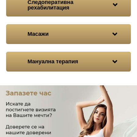
Следоперативна
рехабилитация
Масажи
Мануална терапия