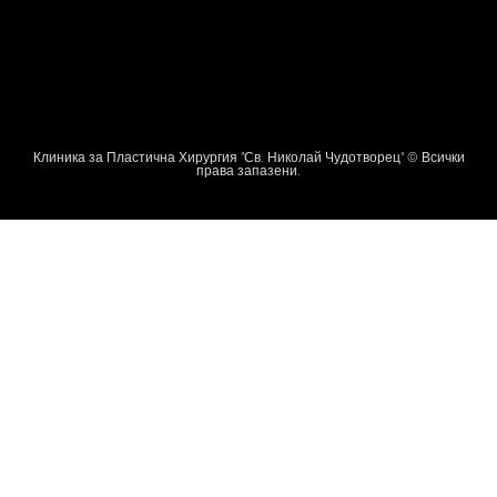
Клиника за Пластична Хирургия "Св. Николай Чудотворец" © Всички
права запазени.