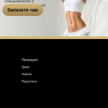
Запазете час
Процедури
Цени
Home
Резултати