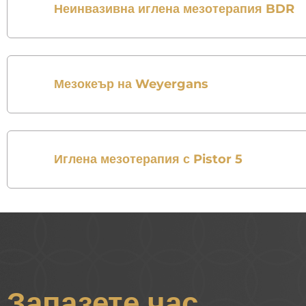
Неинвазивна иглена мезотерапия BDR
Мезокеър на Weyergans
Иглена мезотерапия с Pistor 5
Запазете час