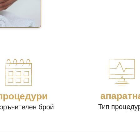
апаратн
процедури
Тип процеду
оръчителен брой