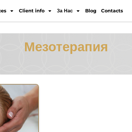
ces
Client info
За Нас
Blog
Contacts
Мезотерапия