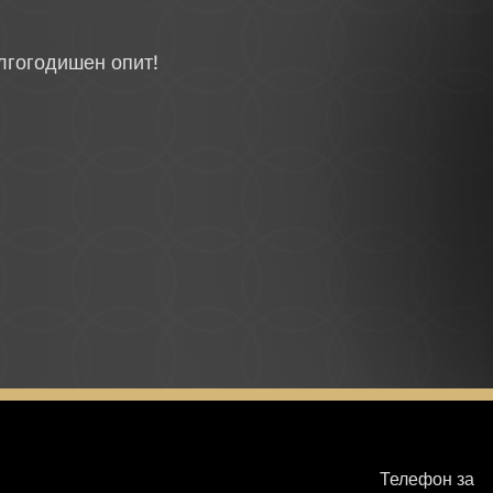
лгогодишен опит!
Телефон за