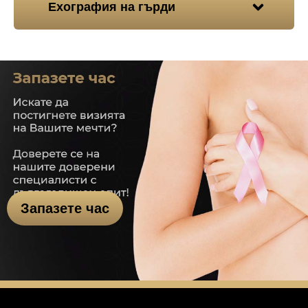
Ехография на гърди
Запазете час